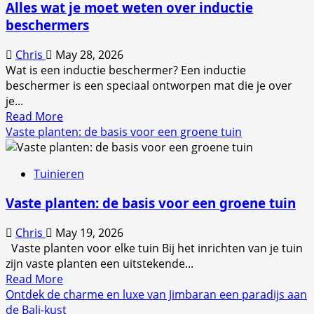
Alles wat je moet weten over inductie
en
beschermers
toepassen:
handige
Chris
May 28, 2026
tips
Wat is een inductie beschermer? Een inductie
voor
beschermer is een speciaal ontworpen mat die je over
jouw
je...
project
Read
Read More
more
Vaste planten: de basis voor een groene tuin
about
Alles
Tuinieren
wat
je
Vaste planten: de basis voor een groene tuin
moet
weten
Chris
May 19, 2026
over
Vaste planten voor elke tuin Bij het inrichten van je tuin
inductie
zijn vaste planten een uitstekende...
beschermers
Read
Read More
more
Ontdek de charme en luxe van Jimbaran een paradijs aan
about
de Bali-kust