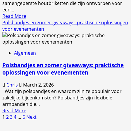
samengeperste houtbriketten die zijn ontworpen voor
een...
Read
Read More
more
Polsbandjes en zomer giveaways: praktische oplossingen
about
voor evenementen
Pini
kay
briketten
Algemeen
en
berkenhout:
Polsbandjes en zomer giveaways: praktische
voordelen
oplossingen voor evenementen
en
tips
Chris
March 2, 2026
voor
Wat zijn polsbandjes en waarom zijn ze populair voor
efficiënt
zakelijke bijeenkomsten? Polsbandjes zijn flexibele
stoken
armbanden die...
Read
Read More
Posts
more
1
2
3
4
…
6
Next
about
pagination
Polsbandjes