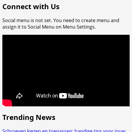
Connect with Us
en
zomer
giveaways:
Social menu is not set. You need to create menu and
praktische
assign it to Social Menu on Menu Settings.
oplossingen
voor
evenementen
Trending News
Schroeven kiezen en toepassen: handige tips voor jouw