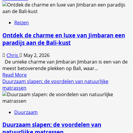
Vaste
planten:
de
Reizen
basis
voor
Ontdek de charme en luxe van Jimbaran een
een
paradijs aan de Bali-kust
groene
tuin
Chris
May 2, 2026
De unieke charme van Jimbaran Jimbaran is een van de
meest betoverende plekken op Bali, waar...
Read
Read More
more
Duurzaam slapen: de voordelen van natuurlijke
about
matrassen
Ontdek
de
charme
Duurzaam
en
luxe
Duurzaam slapen: de voordelen van
van
natuurlijke matrassen