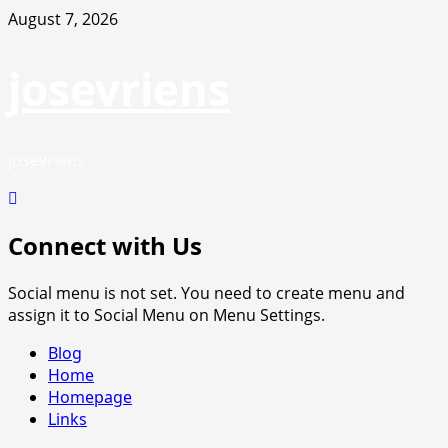
Skip
August 7, 2026
to
content
josevriens
josevriens
Connect with Us
Social menu is not set. You need to create menu and
assign it to Social Menu on Menu Settings.
Primary
Blog
Menu
Home
Homepage
Links