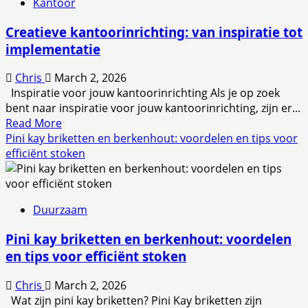
Kantoor
utiliteitsbouw:
uitdagingen,
Creatieve kantoorinrichting: van inspiratie tot
samenwerking
implementatie
en
toekomstvisie
Chris
March 2, 2026
Inspiratie voor jouw kantoorinrichting Als je op zoek
bent naar inspiratie voor jouw kantoorinrichting, zijn er...
Read
Read More
more
Pini kay briketten en berkenhout: voordelen en tips voor
about
efficiënt stoken
Creatieve
kantoorinrichting:
van
Duurzaam
inspiratie
tot
Pini kay briketten en berkenhout: voordelen
implementatie
en tips voor efficiënt stoken
Chris
March 2, 2026
Wat zijn pini kay briketten? Pini Kay briketten zijn