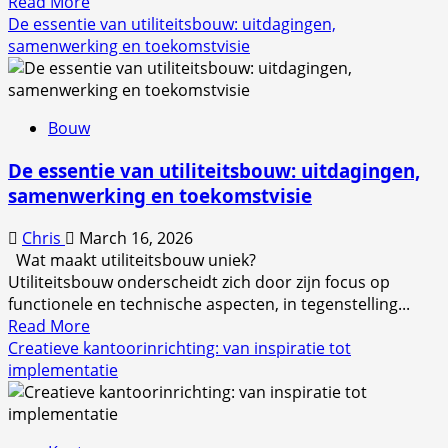
Read
Read More
more
De essentie van utiliteitsbouw: uitdagingen,
about
samenwerking en toekomstvisie
Pepermunt
olie:
geschiedenis,
Bouw
eigenschappen
en
De essentie van utiliteitsbouw: uitdagingen,
toepassingen
samenwerking en toekomstvisie
Chris
March 16, 2026
Wat maakt utiliteitsbouw uniek?
Utiliteitsbouw onderscheidt zich door zijn focus op
functionele en technische aspecten, in tegenstelling...
Read
Read More
more
Creatieve kantoorinrichting: van inspiratie tot
about
implementatie
De
essentie
van