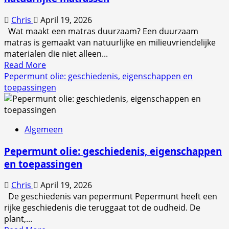
Jimbaran
een
Chris
April 19, 2026
paradijs
Wat maakt een matras duurzaam? Een duurzaam
aan
matras is gemaakt van natuurlijke en milieuvriendelijke
de
materialen die niet alleen...
Bali-
Read
Read More
kust
more
Pepermunt olie: geschiedenis, eigenschappen en
about
toepassingen
Duurzaam
slapen:
de
Algemeen
voordelen
van
Pepermunt olie: geschiedenis, eigenschappen
natuurlijke
en toepassingen
matrassen
Chris
April 19, 2026
De geschiedenis van pepermunt Pepermunt heeft een
rijke geschiedenis die teruggaat tot de oudheid. De
plant,...