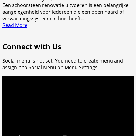
Een schoorsteen renovatie uitvoeren is een belangrijke
aangelegenheid voor iedereen die een open haard of
verwarmingssysteem in huis heeft....
Read
Read More
more
about
Connect with Us
Wanneer
moet
ik
Social menu is not set. You need to create menu and
een
assign it to Social Menu on Menu Settings.
schoorsteen
renovatie
uitvoeren?