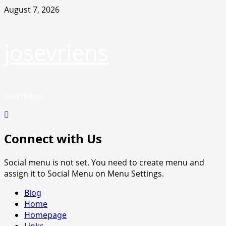
Skip
August 7, 2026
to
content
josevriens
josevriens
Connect with Us
Social menu is not set. You need to create menu and
assign it to Social Menu on Menu Settings.
Primary
Blog
Menu
Home
Homepage
Links