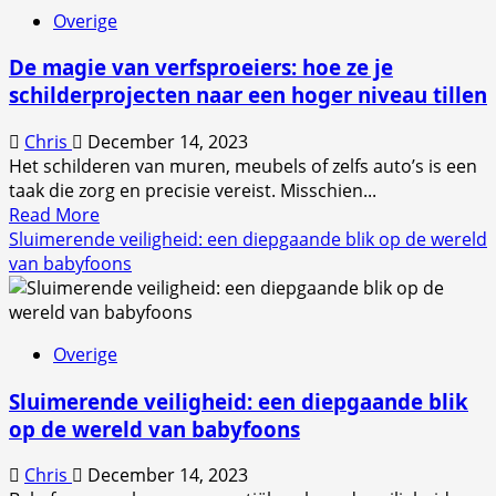
je
Overige
moet
weten
De magie van verfsproeiers: hoe ze je
over
schilderprojecten naar een hoger niveau tillen
wandschuurmachines
Chris
December 14, 2023
Het schilderen van muren, meubels of zelfs auto’s is een
taak die zorg en precisie vereist. Misschien...
Read
Read More
more
Sluimerende veiligheid: een diepgaande blik op de wereld
about
van babyfoons
De
magie
van
Overige
verfsproeiers:
hoe
Sluimerende veiligheid: een diepgaande blik
ze
op de wereld van babyfoons
je
schilderprojecten
Chris
December 14, 2023
naar