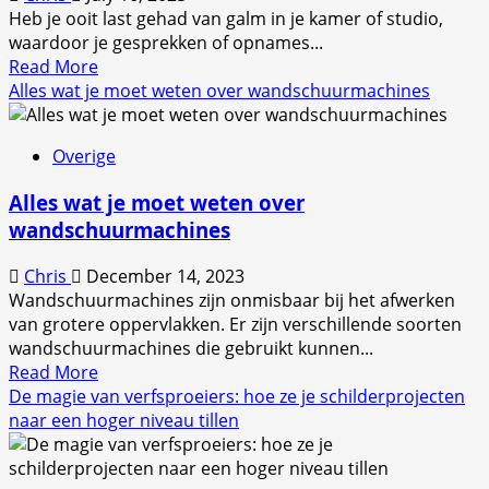
Heb je ooit last gehad van galm in je kamer of studio,
waardoor je gesprekken of opnames...
Read
Read More
more
Alles wat je moet weten over wandschuurmachines
about
Hoe
Overige
verbeter
jij
Alles wat je moet weten over
je
wandschuurmachines
akoestiek
met
Chris
December 14, 2023
noppenschuim?
Wandschuurmachines zijn onmisbaar bij het afwerken
van grotere oppervlakken. Er zijn verschillende soorten
wandschuurmachines die gebruikt kunnen...
Read
Read More
more
De magie van verfsproeiers: hoe ze je schilderprojecten
about
naar een hoger niveau tillen
Alles
wat