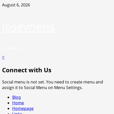
Skip
August 6, 2026
to
content
josevriens
josevriens
Connect with Us
Social menu is not set. You need to create menu and
assign it to Social Menu on Menu Settings.
Primary
Blog
Menu
Home
Homepage
Links