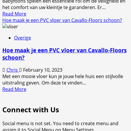
Babyfoons spelen een essentiële rol om de veiligheid en
een
het comfort van uw kleintje te garanderen. Er...
hoger
Read
Read More
niveau
more
Hoe maak je een PVC vloer van Cavallo-Floors schoon?
tillen
about
Sluimerende
Overige
veiligheid:
een
Hoe maak je een PVC vloer van Cavallo-Floors
diepgaande
schoon?
blik
op
Chris
February 10, 2023
de
Met een mooie vloer kun je jouw hele huis een stijlvolle
wereld
uitstraling geven. Om deze te vinden...
van
Read
Read More
babyfoons
more
about
Connect with Us
Hoe
maak
je
Social menu is not set. You need to create menu and
een
assign it to Social Menu on Menu Settings.