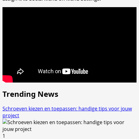
PVC
vloer
van
Cavallo-
Floors
schoon?
Trending News
Schroeven kiezen en toepassen: handige tips voor jouw
project
1