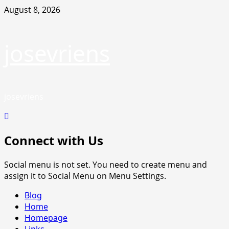
Skip
August 8, 2026
to
content
josevriens
josevriens
Connect with Us
Social menu is not set. You need to create menu and
assign it to Social Menu on Menu Settings.
Primary
Blog
Menu
Home
Homepage
Links