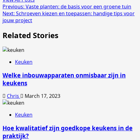
Post
Previous:
Vaste planten: de basis voor een groene tuin
Next:
Schroeven kiezen en toepassen: handige tips voor
navigation
jouw project
Related Stories
Keuken
Welke inbouwapparaten onmisbaar zijn in
keukens
Chris
March 17, 2023
Keuken
Hoe kwalitatief zijn goedkope keukens in de
praktijk?