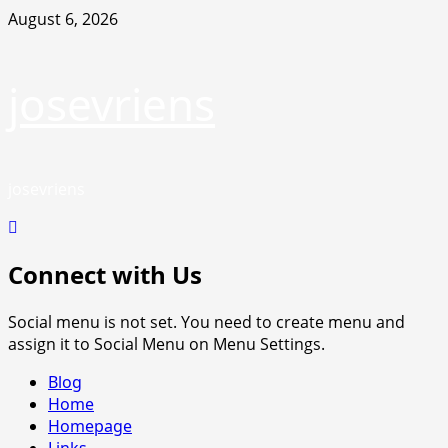
Skip
August 6, 2026
to
content
josevriens
josevriens
Connect with Us
Social menu is not set. You need to create menu and
assign it to Social Menu on Menu Settings.
Primary
Blog
Menu
Home
Homepage
Links