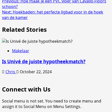
Post
Previous:
Hoe maak je een PVC vloer van Cavallo-Floors
schoon?
navigation
Next:
Hoekbaden: het perfecte ligbad voor in de hoek
van de kamer
Related Stories
Makelaar
Is Univé de juiste hypotheekmatch?
Chris
October 22, 2024
Connect with Us
Social menu is not set. You need to create menu and
assign it to Social Menu on Menu Settings.