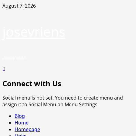
Skip
August 7, 2026
to
content
josevriens
josevriens
Connect with Us
Social menu is not set. You need to create menu and
assign it to Social Menu on Menu Settings.
Primary
Blog
Menu
Home
Homepage
Links