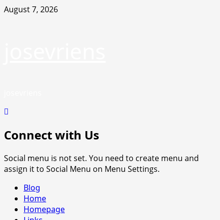
Skip
August 7, 2026
to
content
josevriens
josevriens
Connect with Us
Social menu is not set. You need to create menu and
assign it to Social Menu on Menu Settings.
Primary
Blog
Menu
Home
Homepage
Links