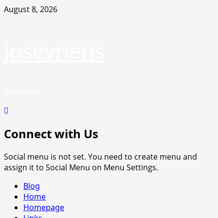
Skip
August 8, 2026
to
content
josevriens
josevriens
Connect with Us
Social menu is not set. You need to create menu and
assign it to Social Menu on Menu Settings.
Primary
Blog
Menu
Home
Homepage
Links