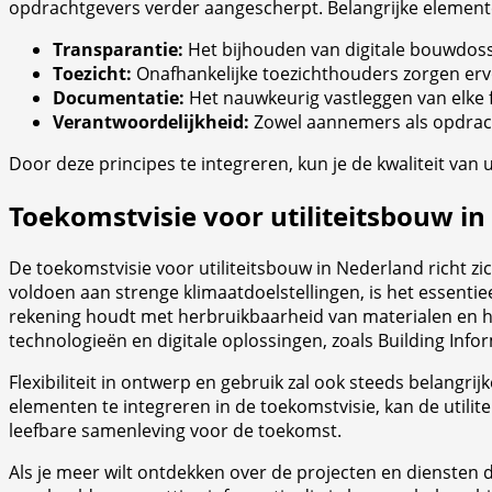
opdrachtgevers verder aangescherpt. Belangrijke elemente
Transparantie:
Het bijhouden van digitale bouwdossi
Toezicht:
Onafhankelijke toezichthouders zorgen erv
Documentatie:
Het nauwkeurig vastleggen van elke f
Verantwoordelijkheid:
Zowel aannemers als opdracht
Door deze principes te integreren, kun je de kwaliteit van
Toekomstvisie voor utiliteitsbouw i
De toekomstvisie voor utiliteitsbouw in Nederland richt z
voldoen aan strenge klimaatdoelstellingen, is het essentie
rekening houdt met herbruikbaarheid van materialen en het
technologieën en digitale oplossingen, zoals Building Inf
Flexibiliteit in ontwerp en gebruik zal ook steeds bela
elementen te integreren in de toekomstvisie, kan de utili
leefbare samenleving voor de toekomst.
Als je meer wilt ontdekken over de projecten en diensten di