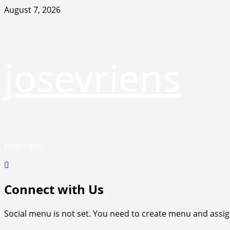
Skip
August 7, 2026
to
content
josevriens
josevriens
Connect with Us
Social menu is not set. You need to create menu and assig