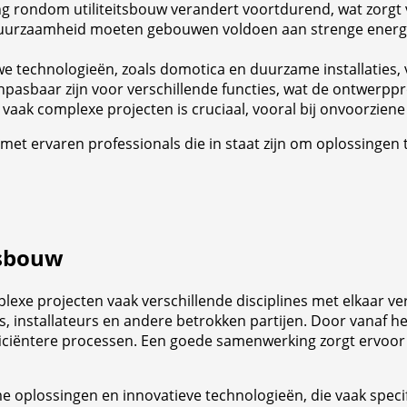
g rondom utiliteitsbouw verandert voortdurend, wat zorgt 
uurzaamheid moeten gebouwen voldoen aan strenge energiep
 technologieën, zoals domotica en duurzame installaties, v
sbaar zijn voor verschillende functies, wat de ontwerpp
vaak complexe projecten is cruciaal, vooral bij onvoorzie
et ervaren professionals die in staat zijn om oplossingen t
tsbouw
lexe projecten vaak verschillende disciplines met elkaar ver
, installateurs en andere betrokken partijen. Door vanaf h
ficiëntere processen. Een goede samenwerking zorgt ervoor d
ame oplossingen en innovatieve technologieën, die vaak spe