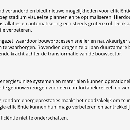
 veranderd en biedt nieuwe mogelijkheden voor efficiëntie e
roeg stadium visueel te plannen en te optimaliseren. Hier
stallaties en automatisering een steeds grotere rol. Denk
tie verbeteren.
gezet, waardoor bouwprocessen sneller en nauwkeuriger ver
ten te waarborgen. Bovendien dragen ze bij aan duurzamer
vende kracht achter de transformatie van de bouwsector.
energiezuinige systemen en materialen kunnen operationele
de gebouwen zorgen voor een comfortabelere leef- en werko
ng rondom energieprestaties maakt het noodzakelijk om te 
gie-efficiëntie kunnen hun imago verbeteren en aantrekkeli
fficiëntie niet te onderschatten.