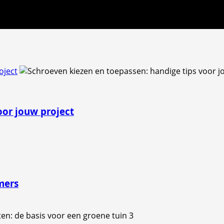
oject
oor jouw project
mers
3