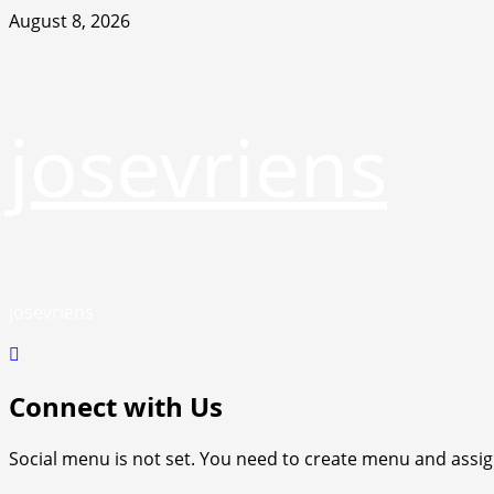
Skip
August 8, 2026
to
content
josevriens
josevriens
Connect with Us
Social menu is not set. You need to create menu and assig