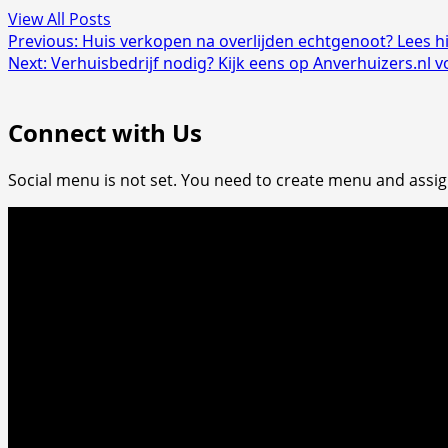
View All Posts
Post
Previous:
Huis verkopen na overlijden echtgenoot? Lees h
Next:
Verhuisbedrijf nodig? Kijk eens op Anverhuizers.nl v
navigation
Connect with Us
Social menu is not set. You need to create menu and assig