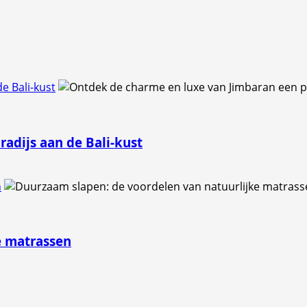
e Bali-kust
adijs aan de Bali-kust
n
e matrassen