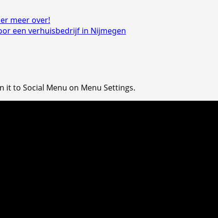
ier meer over!
oor een verhuisbedrijf in Nijmegen
n it to Social Menu on Menu Settings.