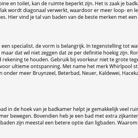
en toilet, kan de ruimte beperkt zijn. Het is zaak je badka
lak wordt diagonaal verwerkt, waardoor er meer loop- en lee
es. Hier vind je tal van baden van de beste merken met een
een specialist. de vorm is belangrijk. In tegenstelling to
aar dat wil niet zeggen dat ze per definitie hoekig zijn. Ro
kening te houden. Gebruik bij voorkeur niet te grote tegel
voor ultieme ontspanning. Met name het merk Whirlpool st
 van onder meer Bruynzeel, Beterbad, Neuer, Kaldewei, Hace
d in de hoek van je badkamer helpt je gemakkelijk veel ru
amer bewegen. Bovendien heb je een bad met extra zijkanten
aden zijn meestal een betere optie dan ligbaden. Waarom dat