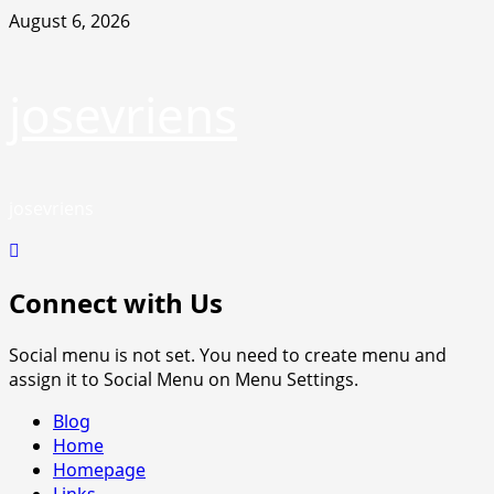
Skip
August 6, 2026
to
content
josevriens
josevriens
Connect with Us
Social menu is not set. You need to create menu and
assign it to Social Menu on Menu Settings.
Primary
Blog
Menu
Home
Homepage
Links