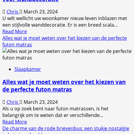
Chris
March 23, 2024
U wilt wellicht uw woonkamer nieuw leven inblazen met
een stijlvolle wanddecoratie. Er is een breed scala...
Read
Read More
more
Alles wat je moet weten over het kiezen van de perfecte
about
futon matras
Verander
je
woonkamer:
Slaapkamer
inspirerende
ideeën
Alles wat je moet weten over het kiezen van
voor
de perfecte futon matras
wanddecoratie
Chris
March 23, 2024
Als u op zoek bent naar futon matrassen, is het
belangrijk om te weten dat er verschillende...
Read
Read More
more
De charme van de rode brievenbus: een stukje nostalgie