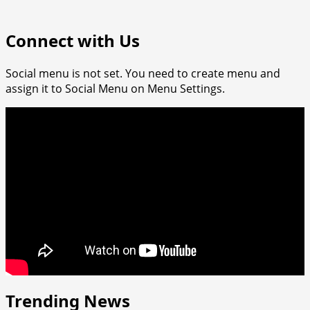
more
about
Connect with Us
Creatieve
ideeën
voor
Social menu is not set. You need to create menu and
een
assign it to Social Menu on Menu Settings.
unieke
muurdecoratie
Trending News