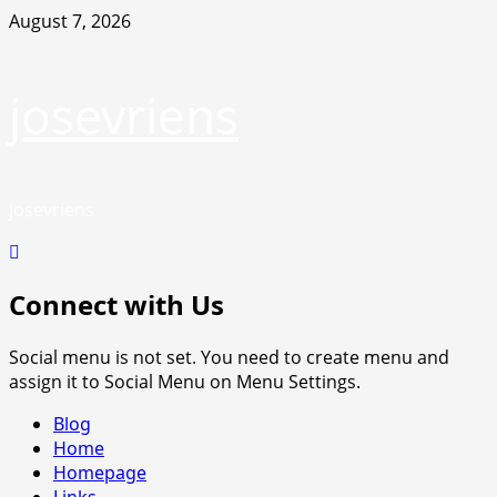
Skip
August 7, 2026
to
content
josevriens
josevriens
Connect with Us
Social menu is not set. You need to create menu and
assign it to Social Menu on Menu Settings.
Primary
Blog
Menu
Home
Homepage
Links